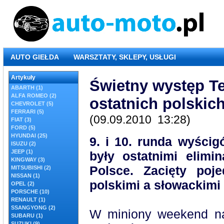
AUTO GIEŁDA
WARSZTATY, SKLEPY, USŁUGI
Artykuły
Świetny występ T
ABARTH (1)
ALFA ROMEO (2)
ostatnich polski
CHEVROLET (5)
FERRARI (5)
(09.09.2010 13:28)
FIAT (3)
FORD (5)
HYUNDAI (25)
9. i 10. runda wyści
ISUZU (2)
JEEP (1)
były ostatnimi elimi
KINGWAY (3)
Polsce. Zacięty poj
MITSUBISHI (2)
NISSAN (1)
polskimi a słowackimi
OPEL (2)
PORSCHE (10)
RENAULT (1)
SSANGYONG (2)
W miniony weekend na 
SUBARU (1)
SUZUKI (9)