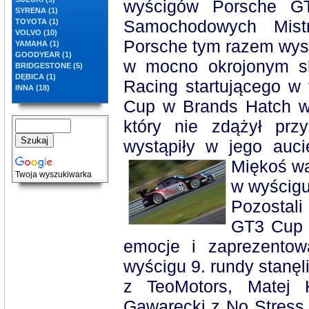
wyścigów Porsche G
SYRENA (1)
Samochodowych Mistr
TOYOTA (1)
VOLVO (10)
Porsche tym razem wyst
YAMAHA (1)
GOODYEAR (1)
w mocno okrojonym sk
BRIDGESTONE (5)
DĘBICA (1)
Racing startującego w
INNA (18)
Cup w Brands Hatch w W
który nie zdążył prz
wystąpiły w jego auci
Miękoś wal
Twoja wyszukiwarka
w wyścig
Pozostali
GT3 Cup 
emocje i zaprezentow
wyścigu 9. rundy stanę
z TeoMotors, Matej 
Gawarecki z No Stress 