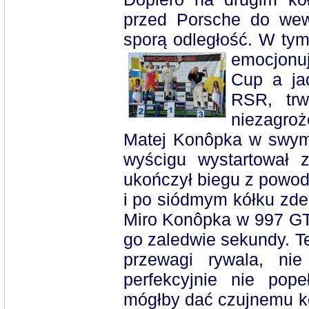
przed Porsche do wew
sporą odległość. W tym
emocjonu
Cup a ja
RSR, trw
niezagroż
Matej Konôpka w swym
wyścigu wystartował 
ukończył biegu z powo
i po siódmym kółku zde
Miro Konôpka w 997 GT3
go zaledwie sekundy. 
przewagi rywala, ni
perfekcyjnie nie pope
mógłby dać czujnemu k