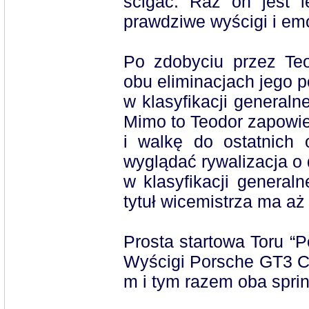
ścigać. Raz on jest l
prawdziwe wyścigi i em
Po zdobyciu przez Te
obu eliminacjach jego po
w klasyfikacji generaln
Mimo to Teodor zapowied
i walkę do ostatnich
wyglądać rywalizacja o 
w klasyfikacji genera
tytuł wicemistrza ma aż
Prosta startowa Toru “
Wyścigi Porsche GT3 Cu
m i tym razem oba sprin