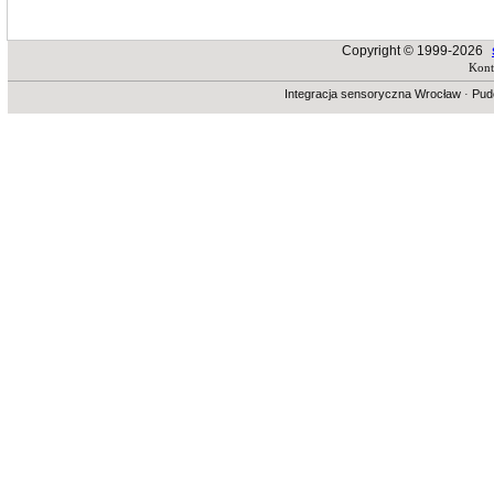
Copyright © 1999-2026
Kont
Integracja sensoryczna Wrocław
·
Pud