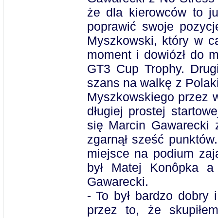
że dla kierowców to j
poprawić swoje pozycje
Myszkowski, który w c
moment i dowiózł do m
GT3 Cup Trophy. Drug
szans na walkę z Polak
Myszkowskiego przez wi
długiej prostej startow
się Marcin Gawarecki 
zgarnął sześć punktów
miejsce na podium zaj
był Matej Konôpka a 
Gawarecki.
- To był bardzo dobry i
przez to, że skupiłe