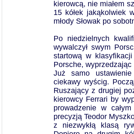
kierowcą, nie miałem s
15 kółek jakąkolwiek 
młody Słowak po sobot
Po niedzielnych kwali
wywalczył swym Porsc
startową w klasyfikacj
Porsche, wyprzedzając
Już samo ustawienie 
ciekawy wyścig. Począ
Ruszający z drugiej poz
kierowcy Ferrari by wyp
prowadzenie w całym
precyzją Teodor Myszko
z niezwykłą klasą ry
Dopiero na drugim kó