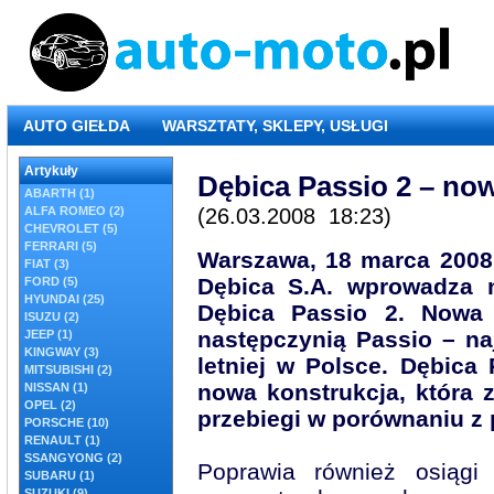
AUTO GIEŁDA
WARSZTATY, SKLEPY, USŁUGI
Artykuły
Dębica Passio 2 – now
ABARTH (1)
ALFA ROMEO (2)
(26.03.2008 18:23)
CHEVROLET (5)
FERRARI (5)
Warszawa, 18 marca 2008 
FIAT (3)
Dębica S.A. wprowadza 
FORD (5)
HYUNDAI (25)
Dębica Passio 2. Nowa
ISUZU (2)
następczynią Passio – na
JEEP (1)
KINGWAY (3)
letniej w Polsce. Dębica 
MITSUBISHI (2)
nowa konstrukcja, która 
NISSAN (1)
OPEL (2)
przebiegi w porównaniu z 
PORSCHE (10)
RENAULT (1)
SSANGYONG (2)
Poprawia również osiągi
SUBARU (1)
SUZUKI (9)