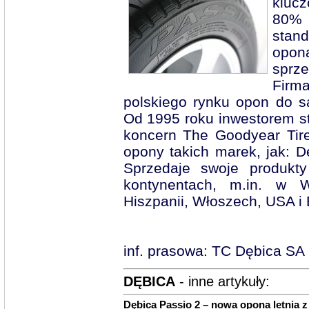
klucz
80% 
stan
opon
sprze
Firma
polskiego rynku opon do 
Od 1995 roku inwestorem st
koncern The Goodyear Tir
opony takich marek, jak: D
Sprzedaje swoje produkt
kontynentach, m.in. w Wi
Hiszpanii, Włoszech, USA i B
inf. prasowa: TC Dębica SA
DĘBICA
- inne artykuły:
Dębica Passio 2 – nowa opona letnia z