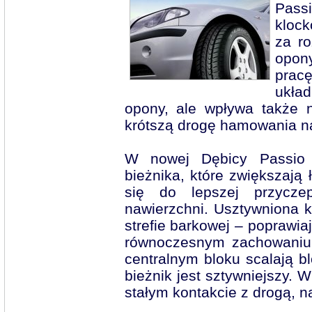
Pass
kloc
za ro
opon
prac
układ
opony, ale wpływa także 
krótszą drogę hamowania na
W nowej Dębicy Passio 2
bieżnika, które zwiększają
się do lepszej przycz
nawierzchni. Usztywniona k
strefie barkowej – poprawia
równoczesnym zachowaniu 
centralnym bloku scalają b
bieżnik jest sztywniejszy. W
stałym kontakcie z drogą, 