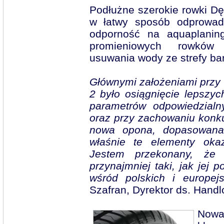
Podłużne szerokie rowki Dę
w łatwy sposób odprowad
odporność na aquaplaning
promieniowych rowków
usuwania wody ze strefy ba
Głównymi założeniami przy 
2 było osiągnięcie lepszyc
parametrów odpowiedzialn
oraz przy zachowaniu konku
nowa opona, dopasowana 
właśnie te elementy oka
Jestem przekonany, że
przynajmniej taki, jak jej 
wśród polskich i europej
Szafran, Dyrektor ds. Hand
Nowa