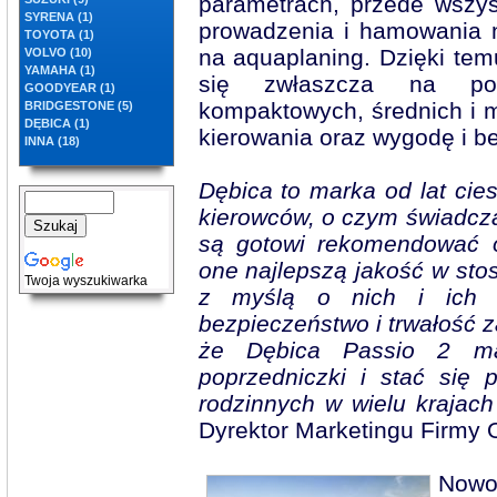
parametrach, przede wszys
SYRENA (1)
prowadzenia i hamowania n
TOYOTA (1)
na aquaplaning. Dzięki te
VOLVO (10)
YAMAHA (1)
się zwłaszcza na po
GOODYEAR (1)
kompaktowych, średnich i 
BRIDGESTONE (5)
DĘBICA (1)
kierowania oraz wygodę i be
INNA (18)
Dębica to marka od lat cie
kierowców, o czym świadczą
są gotowi rekomendować o
one najlepszą jakość w sto
Twoja wyszukiwarka
z myślą o nich i ich r
bezpieczeństwo i trwałość 
że Dębica Passio 2 ma
poprzedniczki i stać si
rodzinnych w wielu krajach
Dyrektor Marketingu Firmy O
Nowo