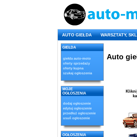
AUTO GIEŁDA
WARSZTATY, SKL
GIEŁDA
Auto gie
giełda auto-moto
oferty sprzedaży
oferty kupna
szukaj ogłoszenia
MOJE
Klikn
OGŁOSZENIA
ka
dodaj ogłoszenie
edytuj ogłoszenie
przedłuż ogłoszenie
usuń ogłoszenie
OGŁOSZENIA