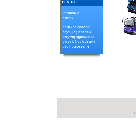
PŁATNE
informacje
cennik
dodaj ogłoszenie
edytuj ogłoszenie
aktywuj ogłoszenie
przedłuż ogłoszenie
usuń ogłoszenie
I