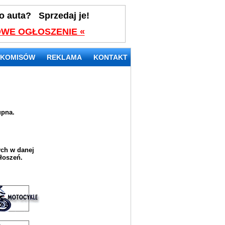
o auta? Sprzedaj je!
WE OGŁOSZENIE «
 KOMISÓW
REKLAMA
KONTAKT
upna.
ych w danej
głoszeń.