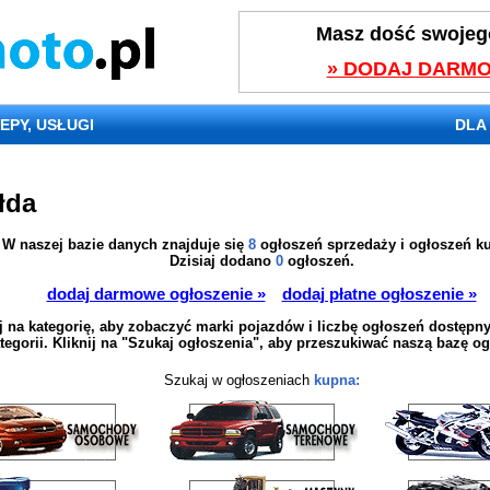
Masz dość swojeg
» DODAJ DARMO
EPY, USŁUGI
DLA
łda
W naszej bazie danych znajduje się
8
ogłoszeń sprzedaży i
ogłoszeń k
Dzisiaj dodano
0
ogłoszeń.
dodaj darmowe ogłoszenie »
dodaj płatne ogłoszenie »
ij na kategorię, aby zobaczyć marki pojazdów i liczbę ogłoszeń dostępn
tegorii. Kliknij na "Szukaj ogłoszenia", aby przeszukiwać naszą bazę o
Szukaj w ogłoszeniach
kupna: