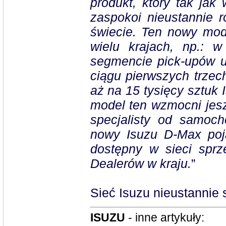
produkt, który tak jak 
zaspokoi nieustannie
świecie. Ten nowy mod
wielu krajach, np.: w
segmencie pick-upów u
ciągu pierwszych trzech
aż na 15 tysięcy sztuk 
model ten wzmocni jes
specjalisty od samoch
nowy Isuzu D-Max poj
dostępny w sieci sprz
Dealerów w kraju.
”
Sieć Isuzu nieustannie s
ISUZU
- inne artykuły: