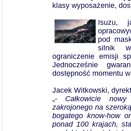
klasy wyposażenie, dos
Isuzu, 
opracowyw
pod mask
silnik 
ograniczenie emisji s
Jednocześnie gwara
dostępność momentu w 
Jacek Witkowski, dyrekt
„
- Całkowicie nowy
zakrojonego na szerok
bogatego know-how or
ponad 100 krajach, st