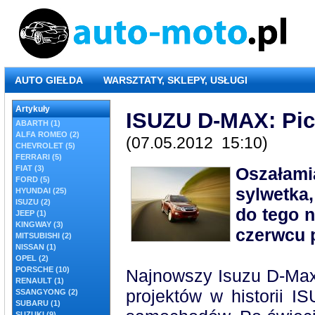
AUTO GIEŁDA
WARSZTATY, SKLEPY, USŁUGI
Artykuły
ISUZU D-MAX: Pic
ABARTH (1)
ALFA ROMEO (2)
(07.05.2012 15:10)
CHEVROLET (5)
FERRARI (5)
FIAT (3)
Oszałam
FORD (5)
sylwetka,
HYUNDAI (25)
ISUZU (2)
do tego n
JEEP (1)
KINGWAY (3)
czerwcu 
MITSUBISHI (2)
NISSAN (1)
OPEL (2)
PORSCHE (10)
Najnowszy Isuzu D-Max
RENAULT (1)
projektów w historii I
SSANGYONG (2)
SUBARU (1)
SUZUKI (9)