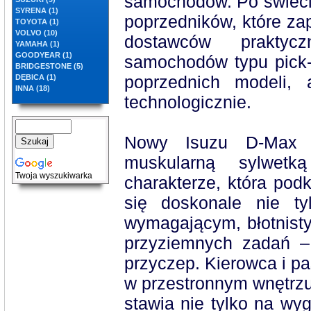
samochodów. Po świeci
SYRENA (1)
poprzedników, które zap
TOYOTA (1)
VOLVO (10)
dostawców praktyc
YAMAHA (1)
GOODYEAR (1)
samochodów typu pick-
BRIDGESTONE (5)
poprzednich modeli, 
DĘBICA (1)
INNA (18)
technologicznie.
Nowy Isuzu D-Max 
muskularną sylwet
Twoja wyszukiwarka
charakterze, która pod
się doskonale nie t
wymagającym, błotnistym
przyziemnych zadań –
przyczep. Kierowca i p
w przestronnym wnętrzu
stawia nie tylko na wyg