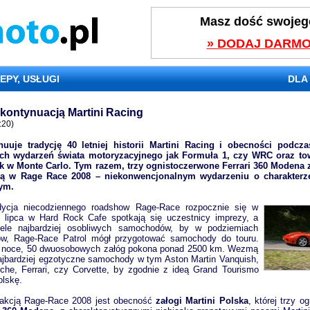
Masz dość swojeg
» DODAJ DARMO
EPY, USŁUGI
DLA
kontynuacją Martini Racing
:20)
nuuje tradycję 40 letniej historii Martini Racing i obecności podcza
ych wydarzeń świata motoryzacyjnego jak Formuła 1, czy WRC oraz to
k w Monte Carlo. Tym razem, trzy ognistoczerwone Ferrari 360 Modena z
ują w Rage Race 2008 – niekonwencjonalnym wydarzeniu o charakterze
ym.
dycja niecodziennego roadshow Rage-Race rozpocznie się w
 lipca w Hard Rock Cafe spotkają się uczestnicy imprezy, a
iele najbardziej osobliwych samochodów, by w podziemiach
ów, Rage-Race Patrol mógł przygotować samochody do touru.
 3 noce, 50 dwuosobowych załóg pokona ponad 2500 km. Wezmą
najbardziej egzotyczne samochody w tym Aston Martin Vanquish,
che, Ferrari, czy Corvette, by zgodnie z ideą Grand Tourismo
olskę.
rakcją Rage-Race 2008 jest obecność
załogi Martini Polska
, której trzy o