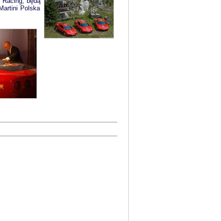
i Racing, będą
artini Polska