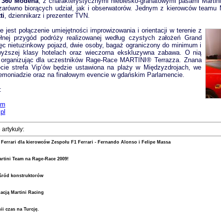
i 360 Modena
, z charakterystycznymi niebiesko-granatowymi pasami Martin
zarówno biorących udział, jak i obserwatorów. Jednym z kierowców teamu M
ti
, dziennikarz i prezenter TVN.
 jest połączenie umiejętności improwizowania i orientacji w terenie z
łnej przygód podróży realizowanej według czystych założeń Grand
ęc nietuzinkowy pojazd, dwie osoby, bagaż ograniczony do minimum i
wyższej klasy hotelach oraz wieczorna ekskluzywna zabawa. O nią
, organizując dla uczestników Rage-Race MARTINI® Terrazza. Znana
cie strefa Vip’ów będzie ustawiona na plaży w Międzyzdrojach, we
emoniadzie oraz na finałowym evencie w gdańskim Parlamencie.
:
om
pl
 artykuły:
 Ferrari dla kierowców Zespołu F1 Ferrari - Fernando Alonso i Felipe Massa
rtini Team na Rage-Race 2009!
śród konstruktorów
acją Martini Racing
ii czas na Turcję.