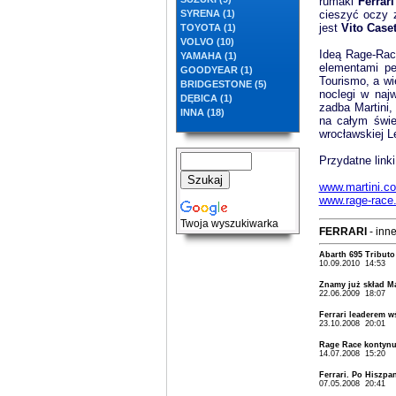
rumaki
Ferrar
SYRENA (1)
cieszyć oczy 
jest
Vito Caset
TOYOTA (1)
VOLVO (10)
Ideą Rage-Race
YAMAHA (1)
elementami pe
GOODYEAR (1)
Tourismo, a wi
BRIDGESTONE (5)
noclegi w naj
DĘBICA (1)
zadba Martini
INNA (18)
na całym świe
wrocławskiej L
Przydatne linki
www.martini.c
www.rage-race.
Twoja wyszukiwarka
FERRARI
- inne
Abarth 695 Tributo
10.09.2010 14:53
Znamy już skład Ma
22.06.2009 18:07
Ferrari leaderem w
23.10.2008 20:01
Rage Race kontynu
14.07.2008 15:20
Ferrari. Po Hiszpan
07.05.2008 20:41