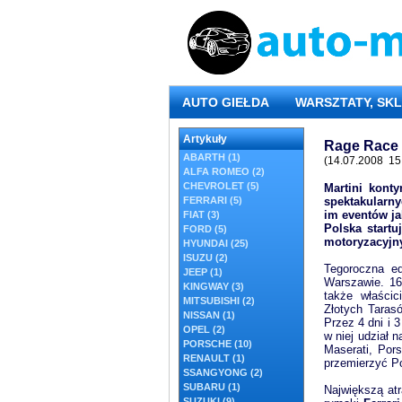
AUTO GIEŁDA
WARSZTATY, SKL
Artykuły
Rage Race 
ABARTH (1)
(14.07.2008 15
ALFA ROMEO (2)
CHEVROLET (5)
Martini konty
FERRARI (5)
spektakularn
im eventów ja
FIAT (3)
Polska start
FORD (5)
motoryzacyjn
HYUNDAI (25)
ISUZU (2)
Tegoroczna e
JEEP (1)
Warszawie. 16
KINGWAY (3)
także właścic
MITSUBISHI (2)
Złotych Taras
NISSAN (1)
Przez 4 dni i
OPEL (2)
w niej udział 
PORSCHE (10)
Maserati, Pors
RENAULT (1)
przemierzyć P
SSANGYONG (2)
SUBARU (1)
Największą at
SUZUKI (9)