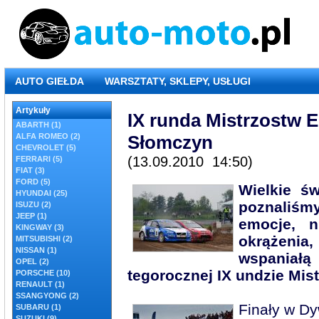
AUTO GIEŁDA
WARSZTATY, SKLEPY, USŁUGI
Artykuły
IX runda Mistrzostw E
ABARTH (1)
ALFA ROMEO (2)
Słomczyn
CHEVROLET (5)
(13.09.2010 14:50)
FERRARI (5)
FIAT (3)
FORD (5)
Wielkie ś
HYUNDAI (25)
poznaliśmy
ISUZU (2)
JEEP (1)
emocje, n
KINGWAY (3)
okrążenia
MITSUBISHI (2)
NISSAN (1)
wspaniał
OPEL (2)
tegorocznej IX undzie Mis
PORSCHE (10)
RENAULT (1)
SSANGYONG (2)
Finały w Dyw
SUBARU (1)
SUZUKI (9)