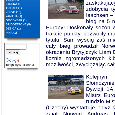
zaskakując
SYRENA (1)
zdobycia t
TOYOTA (1)
VOLVO (10)
Isachsen – 
YAMAHA (1)
bieg na 5 
GOODYEAR (1)
BRIDGESTONE (5)
Europy! Doskonały sezon 
DĘBICA (1)
trakcie punkty, pozwoliły m
INNA (18)
tytułu. Sam wyścig zaś mi
cały bieg prowadził Nor
okrążeniu Brytyjczyk Liam 
licznie zgromadzonych k
możliwości, zwyciężając cał
Twoja wyszukiwarka
Kolejnym
Słomczynie
Dywizji 1A
Mistrz Eur
rundzie Mis
(Czechy) wystartuje, gdyż 
zajął Norweg Andreas B