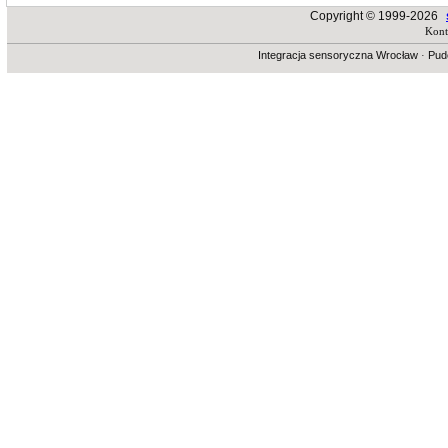
Copyright © 1999-2026
Kont
Integracja sensoryczna Wrocław
·
Pud