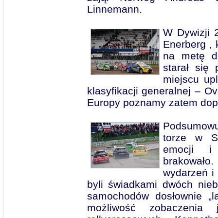
Linnemann.
W Dywizji 
Enerberg , 
na metę do
starał się
miejscu up
klasyfikacji generalnej – O
Europy poznamy zatem dopi
Podsumowu
torze w S
emocji i 
brakowało
wydarzeń i 
byli świadkami dwóch nie
samochodów dosłownie „la
możliwość zobaczenia 