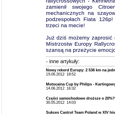
rallycrossowych - Kenneth
zamienił swojego Citr
mechanicznych na szayowó
podzespołach Fiata 126p!
trzeci na mecie!
Już dziś możemy zaprosić 
Mistrzostw Europy Rallycro
szansą na przeżycie emocj
- inne artykuły:
Nowy rekord Europy: 2 536 km na jed
19.06.2012 18:52
Motocaina Cup by Philips - Kartingow
14.06.2012 16:32
Części samochodowe droższe o 20%?
30.05.2012 14:03
Sukces Castrol Team Poland w XIV his