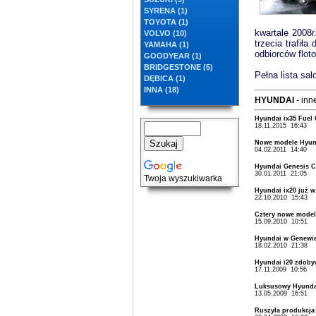
SYRENA (1)
TOYOTA (1)
kwartale 2008
VOLVO (10)
trzecia trafił
YAMAHA (1)
odbiorców floto
GOODYEAR (1)
BRIDGESTONE (5)
Pełna lista sa
DĘBICA (1)
INNA (18)
HYUNDAI
- inne
Hyundai ix35 Fuel 
18.11.2015 16:43
Nowe modele Hyun
04.02.2011 14:40
Hyundai Genesis C
30.01.2011 21:05
Twoja wyszukiwarka
Hyundai ix20 już w
22.10.2010 15:43
Cztery nowe model
15.09.2010 10:51
Hyundai w Genewie
18.02.2010 21:38
Hyundai i20 zdoby
17.11.2009 10:56
Luksusowy Hyunda
13.05.2009 16:51
Ruszyła produkcja