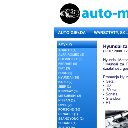
AUTO GIEŁDA
WARSZTATY, SKL
Artykuły
Hyundai za
ABARTH (1)
(23.07.2008 12
ALFA ROMEO (2)
CHEVROLET (5)
Hyundai Motor
FERRARI (5)
"Hyundai za 
działalność go
FIAT (3)
FORD (5)
Promocja Hyund
HYUNDAI (25)
• Getz
ISUZU (2)
• i30
JEEP (1)
• i30 cw
KINGWAY (3)
• Sonata
MITSUBISHI (2)
• Grandeur
NISSAN (1)
• H1
OPEL (2)
PORSCHE (10)
RENAULT (1)
SSANGYONG (2)
SUBARU (1)
SUZUKI (9)