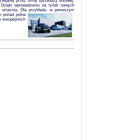
janej przez firmę sprzedaży flotowej,
y. Dzięki wprowadzeniu na rynek nowych
ę umacnia. Dla przykładu, w pierwszym
o ponad jedna
o europejskich