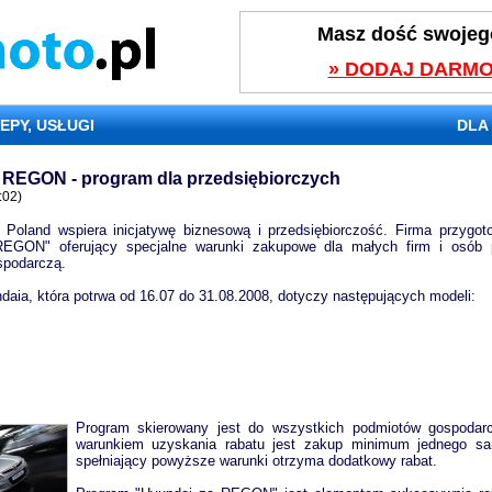
Masz dość swojeg
» DODAJ DARMO
EPY, USŁUGI
DLA
 REGON - program dla przedsiębiorczych
:02)
 Poland wspiera inicjatywę biznesową i przedsiębiorczość. Firma przygot
REGON" oferujący specjalne warunki zakupowe dla małych firm i osób
spodarczą.
aia, która potrwa od 16.07 do 31.08.2008, dotyczy następujących modeli:
Program skierowany jest do wszystkich podmiotów gospoda
warunkiem uzyskania rabatu jest zakup minimum jednego sa
spełniający powyższe warunki otrzyma dodatkowy rabat.