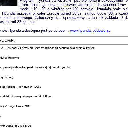
Program "Hyundai za REGON" jest elementem sukcesywnie rozwi
która staje się coraz silniejszym aspektem działalności firm
modeli i10, i30 a wkrótce też i20 pozycja Hyundaia stale si
r.
Hyundai sprzedał w całej Europie ponad 20tys. samochodów i30, z czeg
a do klienta flotowego. Całoroczny plan sprzedażowy na ten rok zakłada, iż d
wych trafi 83 tys. aut.
lonów Hyundaia dostępna jest po adresem:
www.hyundai.pl/dealerzy
.
 artykuły:
Cell – pierwszy na świecie seryjny samochód zasilany wodorem w Polsce
dai w Genewie
oupe nagrodą w kampanii promocyjnej marki Hyundai
 sprzedaży
e na stoisku Hyundaia w Paryżu
 - debiut koncepcyjnego modelu i-flow
wcą Złotego Lauru 2009
i
 ekologicznego i30 Blue