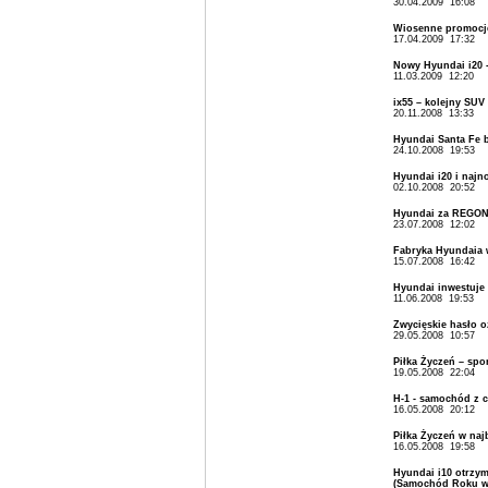
30.04.2009 16:08
Wiosenne promocj
17.04.2009 17:32
Nowy Hyundai i20 -
11.03.2009 12:20
ix55 – kolejny SUV
20.11.2008 13:33
Hyundai Santa Fe 
24.10.2008 19:53
Hyundai i20 i najn
02.10.2008 20:52
Hyundai za REGON 
23.07.2008 12:02
Fabryka Hyundaia
15.07.2008 16:42
Hyundai inwestuje 
11.06.2008 19:53
Zwycięskie hasło o
29.05.2008 10:57
Piłka Życzeń – spo
19.05.2008 22:04
H-1 - samochód z 
16.05.2008 20:12
Piłka Życzeń w naj
16.05.2008 19:58
Hyundai i10 otrzy
(Samochód Roku w 