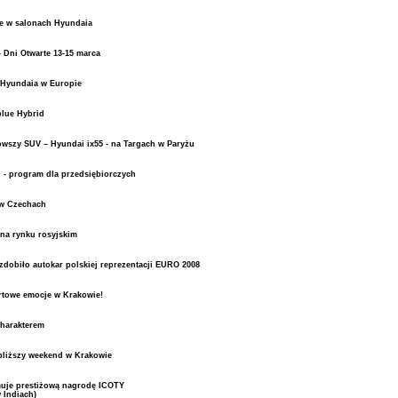
e w salonach Hyundaia
 Dni Otwarte 13-15 marca
 Hyundaia w Europie
blue Hybrid
owszy SUV – Hyundai ix55 - na Targach w Paryżu
- program dla przedsiębiorczych
 w Czechach
na rynku rosyjskim
zdobiło autokar polskiej reprezentacji EURO 2008
rtowe emocje w Krakowie!
charakterem
bliższy weekend w Krakowie
muje prestiżową nagrodę ICOTY
Indiach)